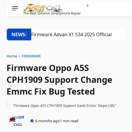
0
The Best Solution Smartphone Repair
NEWS:
Firmware Advan X1 S34 2025 Official
Home
›
FIRMWARE
Firmware Oppo A5S
CPH1909 Support Change
Emmc Fix Bug Tested
"Firmware Oppo A5S CPH1909 Support Ganti Emmc Tanpa UBL"
AriEff
6 months ago
1 min read
CeLL