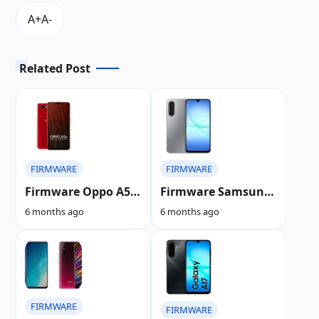
Related Post
FIRMWARE
FIRMWARE
Firmware Oppo A5S
Firmware Samsung
CPH1909 Support
A17 SM-A175F Fix
6 months ago
6 months ago
Change Emmc Fix
Knox Tested Free
Bug Tested
FIRMWARE
FIRMWARE