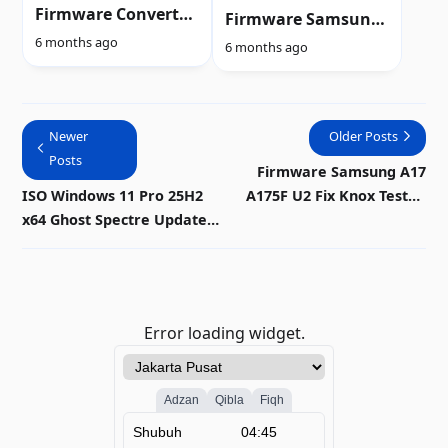
Firmware Convert
Firmware Samsung
Global Vivo V15
A17 A175F U2 Fix
6 months ago
6 months ago
PD1831F Fix WA
Knox Tested Free
Spam Tested
Newer
Older Posts
Posts
Firmware Samsung A17
ISO Windows 11 Pro 25H2
A175F U2 Fix Knox Tested
x64 Ghost Spectre Update
Free
3-2 Smooth Free
Error loading widget.