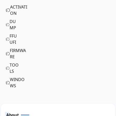
ACTIVATI
ON
DU
MP
FFU
UFI
FIRMWA
RE
TOO
LS
WINDO
WS
About